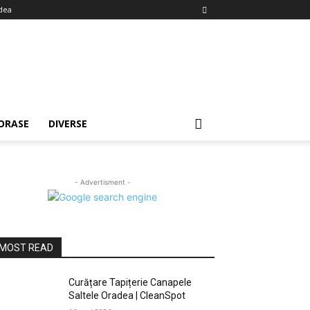
dea
ORASE
DIVERSE
- Advertisment -
MOST READ
Curățare Tapițerie Canapele
Saltele Oradea | CleanSpot