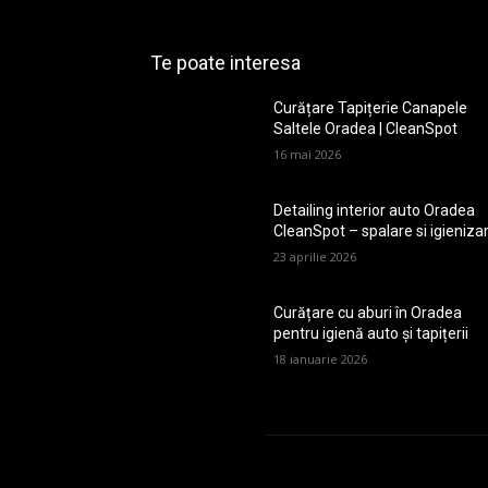
Te poate interesa
Curățare Tapițerie Canapele
Saltele Oradea | CleanSpot
16 mai 2026
Detailing interior auto Oradea
CleanSpot – spalare si igieniza
23 aprilie 2026
Curățare cu aburi în Oradea
pentru igienă auto și tapițerii
18 ianuarie 2026