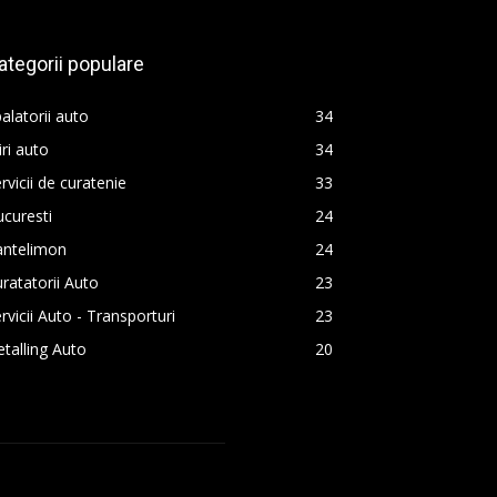
ategorii populare
alatorii auto
34
iri auto
34
rvicii de curatenie
33
curesti
24
antelimon
24
ratatorii Auto
23
rvicii Auto - Transporturi
23
talling Auto
20