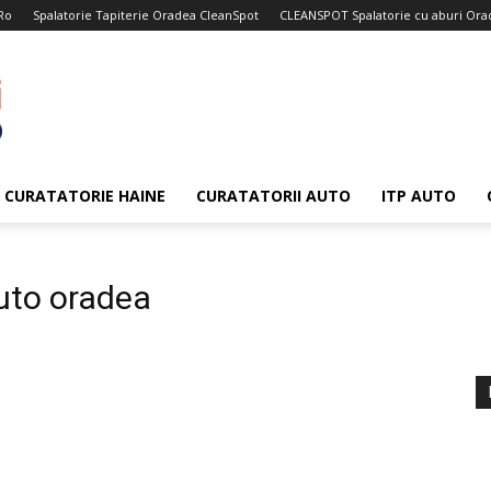
Ro
Spalatorie Tapiterie Oradea CleanSpot
CLEANSPOT Spalatorie cu aburi Ora
CURATATORIE HAINE
CURATATORII AUTO
ITP AUTO
auto oradea