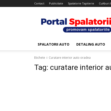
Contact
Publicitate
Spalatorie Tapiterie
CuAburi.
Portal
Spalatorii
SPALATORII AUTO
DETALING AUTO
Etichete
Curatare interior auto oradea
Tag:
curatare interior 