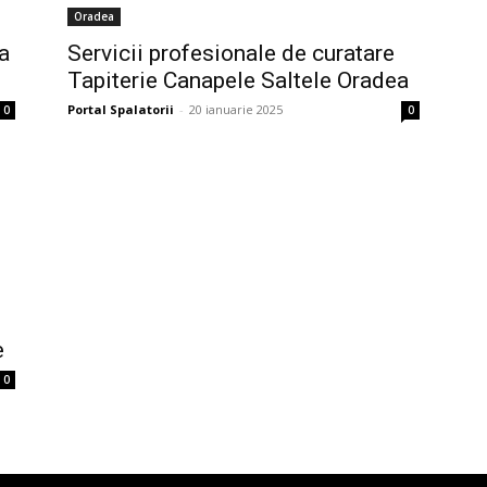
Oradea
a
Servicii profesionale de curatare
Tapiterie Canapele Saltele Oradea
Portal Spalatorii
-
20 ianuarie 2025
0
0
e
0