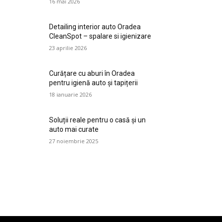
16 mai 2026
Detailing interior auto Oradea
CleanSpot – spalare si igienizare
23 aprilie 2026
Curățare cu aburi în Oradea
pentru igienă auto și tapițerii
18 ianuarie 2026
Soluții reale pentru o casă și un
auto mai curate
27 noiembrie 2025