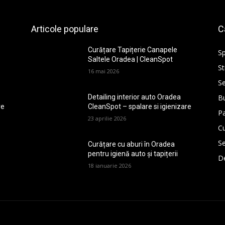
Articole populare
C
Curățare Tapițerie Canapele
Sp
Saltele Oradea | CleanSpot
St
16 mai 2026
Se
Bu
Detailing interior auto Oradea
re
CleanSpot – spalare si igienizare
P
23 aprilie 2026
Cu
Se
Curățare cu aburi în Oradea
pentru igienă auto și tapițerii
De
18 ianuarie 2026