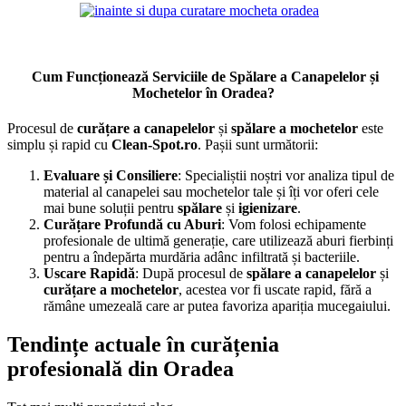
Cum Funcționează Serviciile de Spălare a Canapelelor și
Mochetelor în Oradea?
Procesul de
curățare a canapelelor
și
spălare a mochetelor
este
simplu și rapid cu
Clean-Spot.ro
. Pașii sunt următorii:
Evaluare și Consiliere
: Specialiștii noștri vor analiza tipul de
material al canapelei sau mochetelor tale și îți vor oferi cele
mai bune soluții pentru
spălare
și
igienizare
.
Curățare Profundă cu Aburi
: Vom folosi echipamente
profesionale de ultimă generație, care utilizează aburi fierbinți
pentru a îndepărta murdăria adânc infiltrată și bacteriile.
Uscare Rapidă
: După procesul de
spălare a canapelelor
și
curățare a mochetelor
, acestea vor fi uscate rapid, fără a
rămâne umezeală care ar putea favoriza apariția mucegaiului.
Tendințe actuale în curățenia
profesională din Oradea