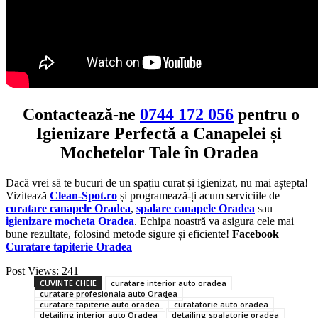
Contactează-ne
0744 172 056
pentru o
Igienizare Perfectă a Canapelei și
Mochetelor Tale în Oradea
Dacă vrei să te bucuri de un spațiu curat și igienizat, nu mai aștepta!
Vizitează
Clean-Spot.ro
și programează-ți acum serviciile de
curatare canapele Oradea
,
spalare canapele Oradea
sau
igienizare mocheta Oradea
. Echipa noastră va asigura cele mai
bune rezultate, folosind metode sigure și eficiente!
Facebook
Curatare tapiterie Oradea
Post Views:
241
CUVINTE CHEIE
curatare interior auto oradea
curatare profesionala auto Oradea
curatare tapiterie auto oradea
curatatorie auto oradea
detailing interior auto Oradea
detailing spalatorie oradea