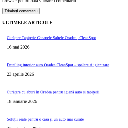
browser pentru data viitoare i comentariu.
ULTIMELE ARTICOLE
Curățare Tapițerie Canapele Saltele Oradea | CleanSpot
16 mai 2026
Detailing interior auto Oradea CleanSpot – spalare si igienizare
23 aprilie 2026
Curățare cu aburi în Oradea pentru igienă auto și tapițerii
18 ianuarie 2026
Soluții reale pentru o casă și un auto mai curate