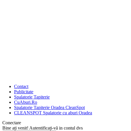
Contact
Publicitate
Spalatorie Tapiterie
CuAburi.Ro
Spalatorie Tapiterie Oradea CleanSpot
CLEANSPOT Spalatorie cu aburi Oradea
Conectare
Bine ați venit! Autentificați-vă in contul dvs