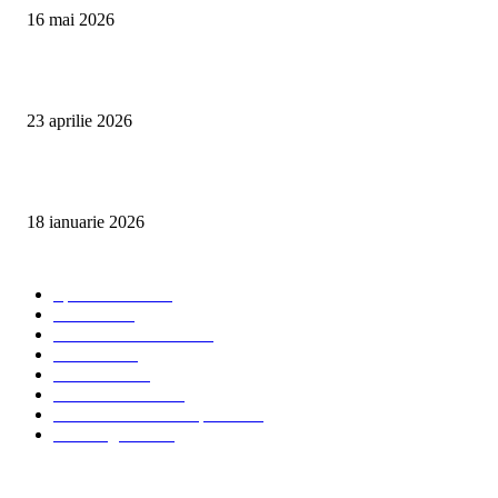
16 mai 2026
Detailing interior auto Oradea CleanSpot – spalare si igienizare
23 aprilie 2026
Curățare cu aburi în Oradea pentru igienă auto și tapițerii
18 ianuarie 2026
Categorii populare
Spalatorii auto
34
Stiri auto
34
Servicii de curatenie
33
Bucuresti
24
Pantelimon
24
Curatatorii Auto
23
Servicii Auto - Transporturi
23
Detalling Auto
20