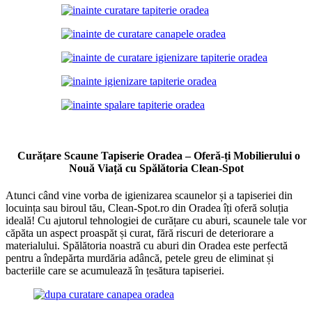
Curățare Scaune Tapiserie Oradea – Oferă-ți Mobilierului o
Nouă Viață cu Spălătoria Clean-Spot
Atunci când vine vorba de igienizarea scaunelor și a tapiseriei din
locuința sau biroul tău, Clean-Spot.ro din Oradea îți oferă soluția
ideală! Cu ajutorul tehnologiei de curățare cu aburi, scaunele tale vor
căpăta un aspect proaspăt și curat, fără riscuri de deteriorare a
materialului. Spălătoria noastră cu aburi din Oradea este perfectă
pentru a îndepărta murdăria adâncă, petele greu de eliminat și
bacteriile care se acumulează în țesătura tapiseriei.