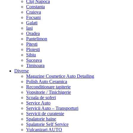
Cluj Napoca
Constanta
Craiova
Focsani
Galati
Iasi
Oradea
Pantelimon
Pitesti
Ploiesti
Sibiu
Suceava
Timisoara
Diverse
Magazine Cosmetice Auto Detailing
Polish Auto Ceramica
Reconditionare tapiterie
Vopsitorie / Tinichigerie
Scoala de soferi
Service Auto
Servicii Auto – Transporturi
Servicii de curatenie
Spalatorie haine
Spalatorie Self Service
Vulcanizari AUTO