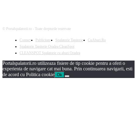
© Portalspalatorii.ro - Toate drepturile rezervate
Contact
Publicitate
Spalatorie Tapiterie
CuAburi.Ro
Spalatorie Tapiterie Oradea CleanSpot
CLEANSPOT Spalatorie cu aburi Oradea
Portalspalatorii.ro utilizeaza fisiere de tip cookie pentru a oferi o
experienta de navigare cat mai buna. Prin continuarea navigarii, esti
de acord cu Politica cookie
Ok