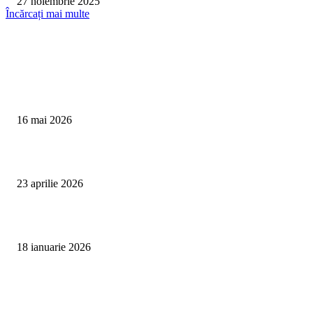
27 noiembrie 2025
Încărcați mai multe
Te poate interesa
Curățare Tapițerie Canapele Saltele Oradea | CleanSpot
16 mai 2026
Detailing interior auto Oradea CleanSpot – spalare si igienizare
23 aprilie 2026
Curățare cu aburi în Oradea pentru igienă auto și tapițerii
18 ianuarie 2026
Articole populare
Curățare Tapițerie Canapele Saltele Oradea | CleanSpot