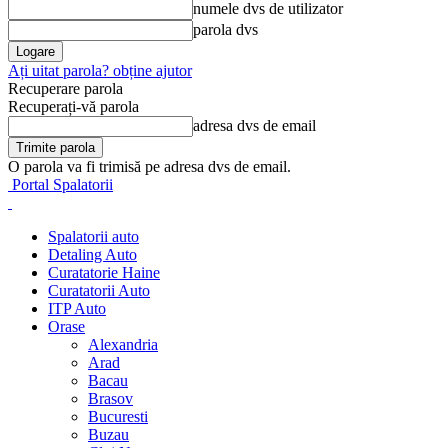
numele dvs de utilizator
parola dvs
Ați uitat parola? obține ajutor
Recuperare parola
Recuperați-vă parola
adresa dvs de email
O parola va fi trimisă pe adresa dvs de email.
Portal Spalatorii
Spalatorii auto
Detaling Auto
Curatatorie Haine
Curatatorii Auto
ITP Auto
Orase
Alexandria
Arad
Bacau
Brasov
Bucuresti
Buzau