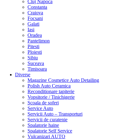
Cluj Napoca
Constanta
Craiova
Focsani
Galati
Iasi
Oradea
Pantelimon
Pitesti
Ploiesti
Sibiu
Suceava
Timisoara
Diverse
Magazine Cosmetice Auto Detailing
Polish Auto Ceramica
Reconditionare tapiterie
Vopsitorie / Tinichigerie
Scoala de soferi
Service Auto
Servicii Auto – Transporturi
Servicii de curatenie
Spalatorie haine
Spalatorie Self Service
Vulcanizari AUTO