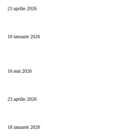
23 aprilie 2026
Curățare cu aburi în Oradea pentru igienă auto și tapițerii
18 ianuarie 2026
Articole populare
Curățare Tapițerie Canapele Saltele Oradea | CleanSpot
16 mai 2026
Detailing interior auto Oradea CleanSpot – spalare si igienizare
23 aprilie 2026
Curățare cu aburi în Oradea pentru igienă auto și tapițerii
18 ianuarie 2026
Categorii populare