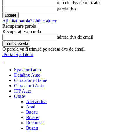
numele dvs de utilizator
parola dvs
Ați uitat parola? obține ajutor
Recuperare parola
Recuperați-vă parola
adresa dvs de email
O parola va fi trimisă pe adresa dvs de email.
Portal Spalatorii
Spalatorii auto
Detaling Auto
Curatatorie Haine
Curatatorii Auto
ITP Auto
Orase
Alexandria
Arad
Bacau
Brasov
Bucuresti
Buzau