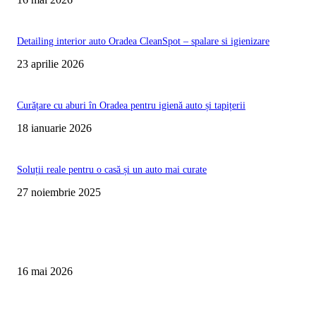
Detailing interior auto Oradea CleanSpot – spalare si igienizare
23 aprilie 2026
Curățare cu aburi în Oradea pentru igienă auto și tapițerii
18 ianuarie 2026
Soluții reale pentru o casă și un auto mai curate
27 noiembrie 2025
Te poate interesa
Curățare Tapițerie Canapele Saltele Oradea | CleanSpot
16 mai 2026
Detailing interior auto Oradea CleanSpot – spalare si igienizare