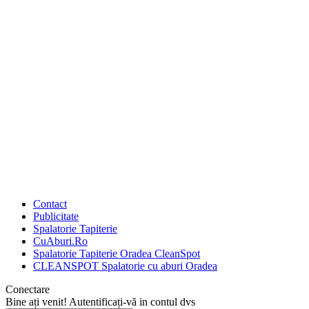
Contact
Publicitate
Spalatorie Tapiterie
CuAburi.Ro
Spalatorie Tapiterie Oradea CleanSpot
CLEANSPOT Spalatorie cu aburi Oradea
Conectare
Bine ați venit! Autentificați-vă in contul dvs