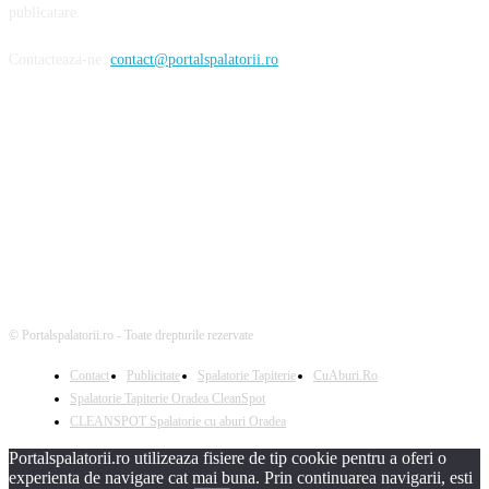
publicatare.
Contacteaza-ne:
contact@portalspalatorii.ro
Urmareste-ne
© Portalspalatorii.ro - Toate drepturile rezervate
Contact
Publicitate
Spalatorie Tapiterie
CuAburi.Ro
Spalatorie Tapiterie Oradea CleanSpot
CLEANSPOT Spalatorie cu aburi Oradea
Portalspalatorii.ro utilizeaza fisiere de tip cookie pentru a oferi o
experienta de navigare cat mai buna. Prin continuarea navigarii, esti