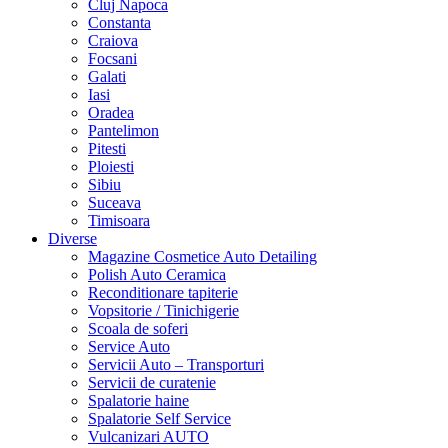
Cluj Napoca
Constanta
Craiova
Focsani
Galati
Iasi
Oradea
Pantelimon
Pitesti
Ploiesti
Sibiu
Suceava
Timisoara
Diverse
Magazine Cosmetice Auto Detailing
Polish Auto Ceramica
Reconditionare tapiterie
Vopsitorie / Tinichigerie
Scoala de soferi
Service Auto
Servicii Auto – Transporturi
Servicii de curatenie
Spalatorie haine
Spalatorie Self Service
Vulcanizari AUTO