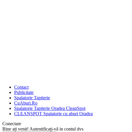
Contact
Publicitate
Spalatorie Tapiterie
CuAburi.Ro
Spalatorie Tapiterie Oradea CleanSpot
CLEANSPOT Spalatorie cu aburi Oradea
Conectare
Bine ați venit! Autentificați-vă in contul dvs