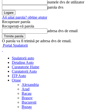
numele dvs de utilizator
parola dvs
Ați uitat parola? obține ajutor
Recuperare parola
Recuperați-vă parola
adresa dvs de email
O parola va fi trimisă pe adresa dvs de email.
Portal Spalatorii
Spalatorii auto
Detaling Auto
Curatatorie Haine
Curatatorii Auto
ITP Auto
Orase
Alexandria
Arad
Bacau
Brasov
Bucuresti
Buzau