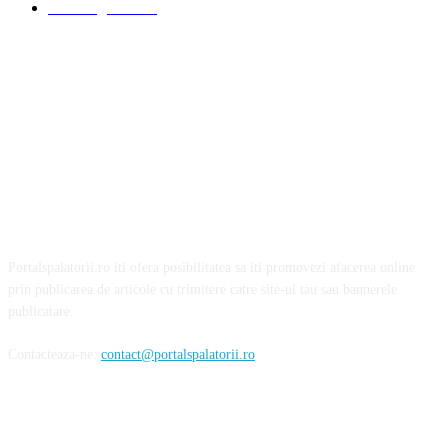
Detalling Auto
20
Portalspalatorii.ro iti ofera posibilitatea sa iti promovezi afacerea online
prin publicarea de articole cu trimitere catre site-ul tau sau bannerele
publicatare.
Contacteaza-ne:
contact@portalspalatorii.ro
Urmareste-ne