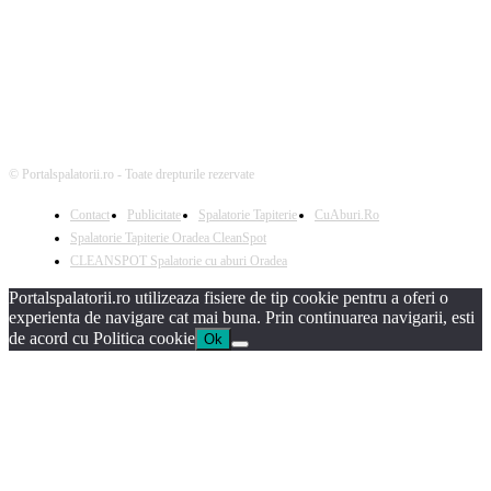
© Portalspalatorii.ro - Toate drepturile rezervate
Contact
Publicitate
Spalatorie Tapiterie
CuAburi.Ro
Spalatorie Tapiterie Oradea CleanSpot
CLEANSPOT Spalatorie cu aburi Oradea
Portalspalatorii.ro utilizeaza fisiere de tip cookie pentru a oferi o
experienta de navigare cat mai buna. Prin continuarea navigarii, esti
de acord cu Politica cookie
Ok