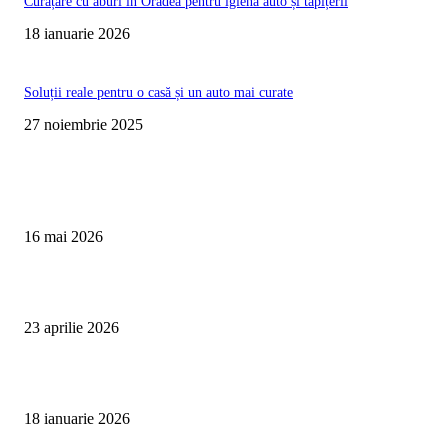
Curățare cu aburi în Oradea pentru igienă auto și tapițerii
18 ianuarie 2026
Soluții reale pentru o casă și un auto mai curate
27 noiembrie 2025
Te poate interesa
Curățare Tapițerie Canapele Saltele Oradea | CleanSpot
16 mai 2026
Detailing interior auto Oradea CleanSpot – spalare si igienizare
23 aprilie 2026
Curățare cu aburi în Oradea pentru igienă auto și tapițerii
18 ianuarie 2026
Articole populare