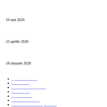
Curățare Tapițerie Canapele Saltele Oradea | CleanSpot
16 mai 2026
Detailing interior auto Oradea CleanSpot – spalare si igienizare
23 aprilie 2026
Curățare cu aburi în Oradea pentru igienă auto și tapițerii
18 ianuarie 2026
Categorii populare
Spalatorii auto
34
Stiri auto
34
Servicii de curatenie
33
Bucuresti
24
Pantelimon
24
Curatatorii Auto
23
Servicii Auto - Transporturi
23