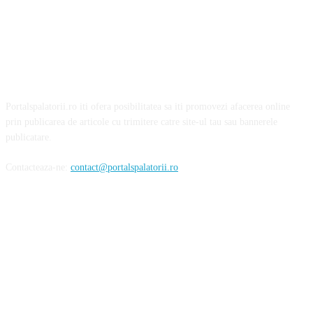
Portalspalatorii.ro iti ofera posibilitatea sa iti promovezi afacerea online
prin publicarea de articole cu trimitere catre site-ul tau sau bannerele
publicatare.
Contacteaza-ne:
contact@portalspalatorii.ro
Urmareste-ne