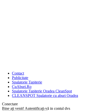
Contact
Publicitate
Spalatorie Tapiterie
CuAburi.Ro
Spalatorie Tapiterie Oradea CleanSpot
CLEANSPOT Spalatorie cu aburi Oradea
Conectare
Bine ați venit! Autentificați-vă in contul dvs