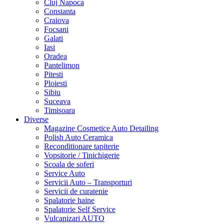
Cluj Napoca
Constanta
Craiova
Focsani
Galati
Iasi
Oradea
Pantelimon
Pitesti
Ploiesti
Sibiu
Suceava
Timisoara
Diverse
Magazine Cosmetice Auto Detailing
Polish Auto Ceramica
Reconditionare tapiterie
Vopsitorie / Tinichigerie
Scoala de soferi
Service Auto
Servicii Auto – Transporturi
Servicii de curatenie
Spalatorie haine
Spalatorie Self Service
Vulcanizari AUTO