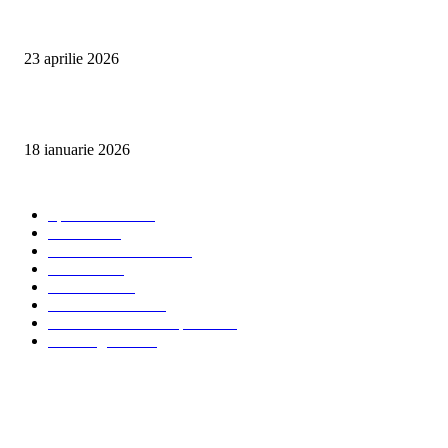
Detailing interior auto Oradea CleanSpot – spalare si igienizare
23 aprilie 2026
Curățare cu aburi în Oradea pentru igienă auto și tapițerii
18 ianuarie 2026
Categorii populare
Spalatorii auto
34
Stiri auto
34
Servicii de curatenie
33
Bucuresti
24
Pantelimon
24
Curatatorii Auto
23
Servicii Auto - Transporturi
23
Detalling Auto
20