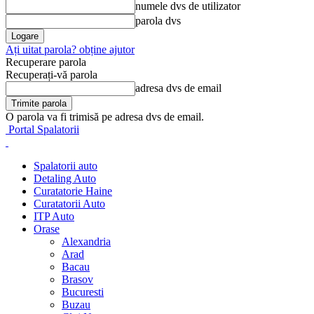
numele dvs de utilizator
parola dvs
Ați uitat parola? obține ajutor
Recuperare parola
Recuperați-vă parola
adresa dvs de email
O parola va fi trimisă pe adresa dvs de email.
Portal Spalatorii
Spalatorii auto
Detaling Auto
Curatatorie Haine
Curatatorii Auto
ITP Auto
Orase
Alexandria
Arad
Bacau
Brasov
Bucuresti
Buzau