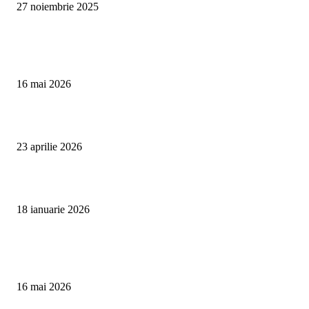
27 noiembrie 2025
Te poate interesa
Curățare Tapițerie Canapele Saltele Oradea | CleanSpot
16 mai 2026
Detailing interior auto Oradea CleanSpot – spalare si igienizare
23 aprilie 2026
Curățare cu aburi în Oradea pentru igienă auto și tapițerii
18 ianuarie 2026
Articole populare
Curățare Tapițerie Canapele Saltele Oradea | CleanSpot
16 mai 2026