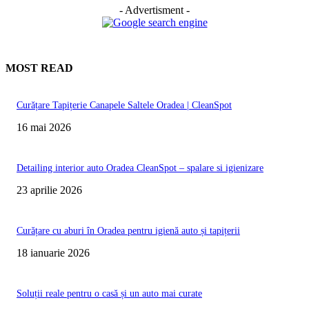
- Advertisment -
MOST READ
Curățare Tapițerie Canapele Saltele Oradea | CleanSpot
16 mai 2026
Detailing interior auto Oradea CleanSpot – spalare si igienizare
23 aprilie 2026
Curățare cu aburi în Oradea pentru igienă auto și tapițerii
18 ianuarie 2026
Soluții reale pentru o casă și un auto mai curate