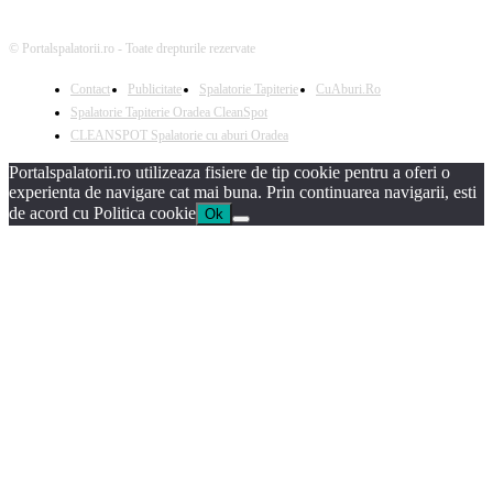
© Portalspalatorii.ro - Toate drepturile rezervate
Contact
Publicitate
Spalatorie Tapiterie
CuAburi.Ro
Spalatorie Tapiterie Oradea CleanSpot
CLEANSPOT Spalatorie cu aburi Oradea
Portalspalatorii.ro utilizeaza fisiere de tip cookie pentru a oferi o
experienta de navigare cat mai buna. Prin continuarea navigarii, esti
de acord cu Politica cookie
Ok