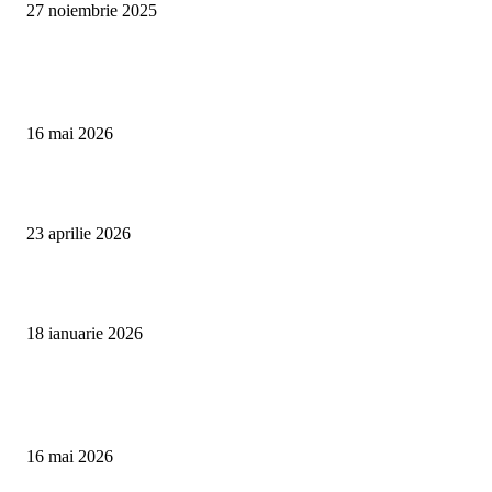
27 noiembrie 2025
Te poate interesa
Curățare Tapițerie Canapele Saltele Oradea | CleanSpot
16 mai 2026
Detailing interior auto Oradea CleanSpot – spalare si igienizare
23 aprilie 2026
Curățare cu aburi în Oradea pentru igienă auto și tapițerii
18 ianuarie 2026
Articole populare
Curățare Tapițerie Canapele Saltele Oradea | CleanSpot
16 mai 2026