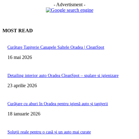
- Advertisment -
MOST READ
Curățare Tapițerie Canapele Saltele Oradea | CleanSpot
16 mai 2026
Detailing interior auto Oradea CleanSpot – spalare si igienizare
23 aprilie 2026
Curățare cu aburi în Oradea pentru igienă auto și tapițerii
18 ianuarie 2026
Soluții reale pentru o casă și un auto mai curate