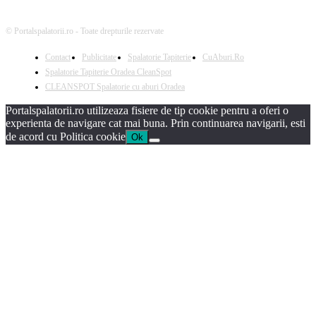
© Portalspalatorii.ro - Toate drepturile rezervate
Contact
Publicitate
Spalatorie Tapiterie
CuAburi.Ro
Spalatorie Tapiterie Oradea CleanSpot
CLEANSPOT Spalatorie cu aburi Oradea
Portalspalatorii.ro utilizeaza fisiere de tip cookie pentru a oferi o
experienta de navigare cat mai buna. Prin continuarea navigarii, esti
de acord cu Politica cookie
Ok