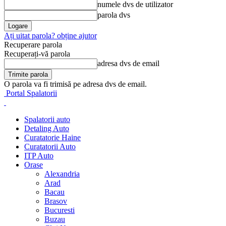
numele dvs de utilizator
parola dvs
Ați uitat parola? obține ajutor
Recuperare parola
Recuperați-vă parola
adresa dvs de email
O parola va fi trimisă pe adresa dvs de email.
Portal Spalatorii
Spalatorii auto
Detaling Auto
Curatatorie Haine
Curatatorii Auto
ITP Auto
Orase
Alexandria
Arad
Bacau
Brasov
Bucuresti
Buzau