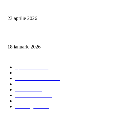
Detailing interior auto Oradea CleanSpot – spalare si igienizare
23 aprilie 2026
Curățare cu aburi în Oradea pentru igienă auto și tapițerii
18 ianuarie 2026
Categorii populare
Spalatorii auto
34
Stiri auto
34
Servicii de curatenie
33
Bucuresti
24
Pantelimon
24
Curatatorii Auto
23
Servicii Auto - Transporturi
23
Detalling Auto
20