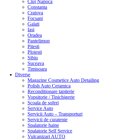
Cluj Napoca
Constanta
Craiova
Focsani
Galati
Iasi
Oradea
Pantelimon
Pitesti
Ploiesti
Sibiu
Suceava
Timisoara
Diverse
Magazine Cosmetice Auto Detailing
Polish Auto Ceramica
Reconditionare tapiterie
Vopsitorie / Tinichigerie
Scoala de soferi
Service Auto
Servicii Auto – Transporturi
Servicii de curatenie
Spalatorie haine
Spalatorie Self Service
Vulcanizari AUTO