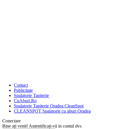
Contact
Publicitate
Spalatorie Tapiterie
CuAburi.Ro
Spalatorie Tapiterie Oradea CleanSpot
CLEANSPOT Spalatorie cu aburi Oradea
Conectare
Bine ați venit! Autentificați-vă in contul dvs