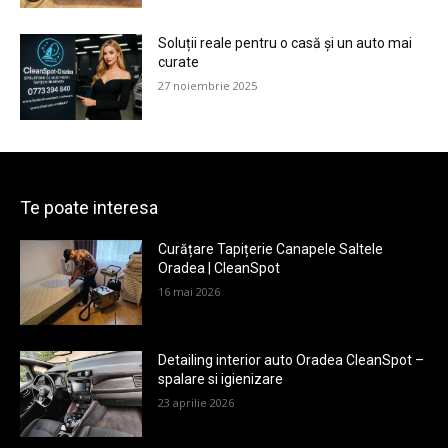
Soluții reale pentru o casă și un auto mai
curate
27 noiembrie 2025
Te poate interesa
Curățare Tapițerie Canapele Saltele
Oradea | CleanSpot
16 mai 2026
Detailing interior auto Oradea CleanSpot –
spalare si igienizare
23 aprilie 2026