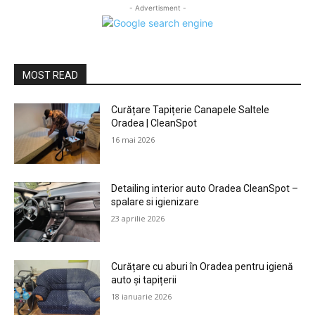
- Advertisment -
MOST READ
Curățare Tapițerie Canapele Saltele
Oradea | CleanSpot
16 mai 2026
Detailing interior auto Oradea CleanSpot –
spalare si igienizare
23 aprilie 2026
Curățare cu aburi în Oradea pentru igienă
auto și tapițerii
18 ianuarie 2026