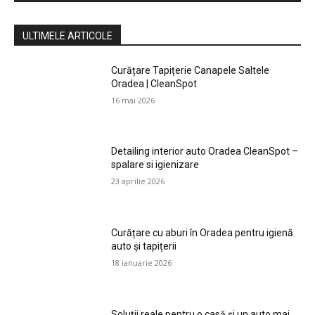
ULTIMELE ARTICOLE
Curățare Tapițerie Canapele Saltele
Oradea | CleanSpot
16 mai 2026
Detailing interior auto Oradea CleanSpot –
spalare si igienizare
23 aprilie 2026
Curățare cu aburi în Oradea pentru igienă
auto și tapițerii
18 ianuarie 2026
Soluții reale pentru o casă și un auto mai