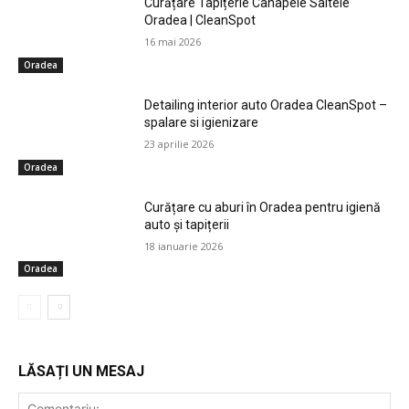
Curățare Tapițerie Canapele Saltele
Oradea | CleanSpot
16 mai 2026
Oradea
Detailing interior auto Oradea CleanSpot –
spalare si igienizare
23 aprilie 2026
Oradea
Curățare cu aburi în Oradea pentru igienă
auto și tapițerii
18 ianuarie 2026
Oradea
LĂSAȚI UN MESAJ