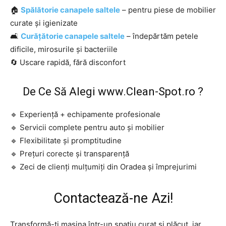
🏠
Spălătorie canapele saltele
– pentru piese de mobilier
curate și igienizate
🛋️
Curățătorie canapele saltele
– îndepărtăm petele
dificile, mirosurile și bacteriile
🔄 Uscare rapidă, fără disconfort
De Ce Să Alegi
www.Clean-Spot.ro
?
🔹 Experiență + echipamente profesionale
🔹 Servicii complete pentru auto și mobilier
🔹 Flexibilitate și promptitudine
🔹 Prețuri corecte și transparență
🔹 Zeci de clienți mulțumiți din Oradea și împrejurimi
Contactează-ne Azi!
Transformă-ți mașina într-un spațiu curat și plăcut, iar