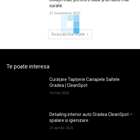
curate
27 noiembrie 2025
Încărcați mai multe
Te poate interesa
Curățare Tapițerie Canapele Saltele
Oradea | CleanSpot
16 mai 2026
Detailing interior auto Oradea CleanSpot –
spalare si igienizare
23 aprilie 2026