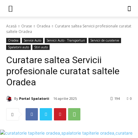
Acasă
Orase
Oradea
Curatare saltea Servicii profesionale curatat
saltele Oradea
Oradea
Service Auto
Servicii Auto - Transporturi
Servicii de curatenie
Spalatorii auto
Stiri auto
Curatare saltea Servicii
profesionale curatat saltele
Oradea
By
Portal Spalatorii
16 aprilie 2025
194
0