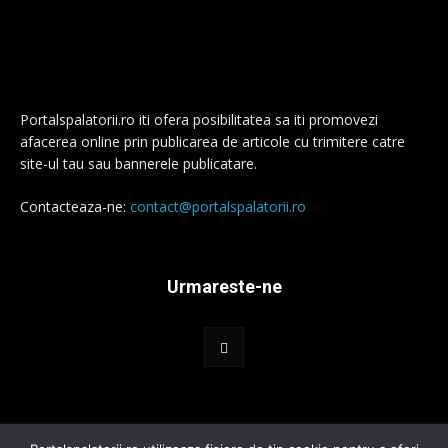
Portalspalatorii.ro iti ofera posibilitatea sa iti promovezi
afacerea online prin publicarea de articole cu trimitere catre
site-ul tau sau bannerele publicatare.
Contacteaza-ne:
contact@portalspalatorii.ro
Urmareste-ne
© Portalspalatorii.ro - Toate drepturile rezervate